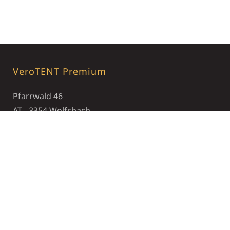
VeroTENT Premium
Pfarrwald 46
AT - 3354 Wolfsbach
+43 7477 82730
office@verotent.com
Öffnungszeiten
Montag - Freitag : 07:30 - 17:00
Unternehmen