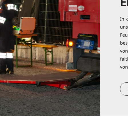
E
In 
uns
Feu
bes
von
fal
von