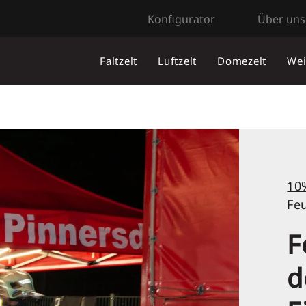
Konfigurator
Über uns
Faltzelt
Luftzelt
Domezelt
Wei
10%
Fe
F
d