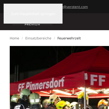
+43 7477 82730
office@verotent.com
Zum Hauptinhalt springen
Home
Einsatzbereiche
Feuerwehrzelt