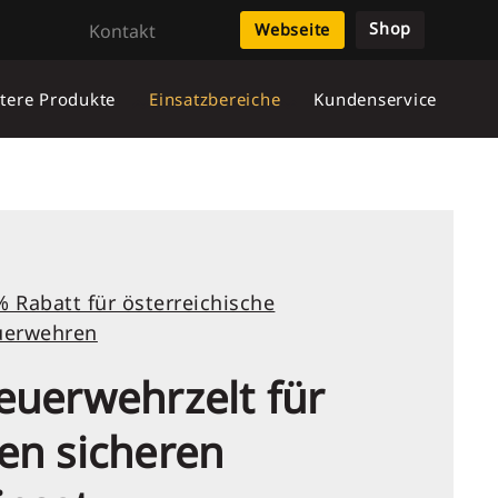
Shop
Kontakt
Webseite
tere Produkte
Einsatzbereiche
Kundenservice
 Rabatt für österreichische
uerwehren
euerwehrzelt für
en sicheren