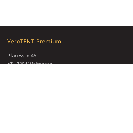
VeroTENT Premium
Pfarrwald 46
AT - 3354 Wolfsbach
+43 7477 82730
office@verotent.com
Öffnungszeiten
Montag - Freitag : 07:30 - 17:00
Unternehmen