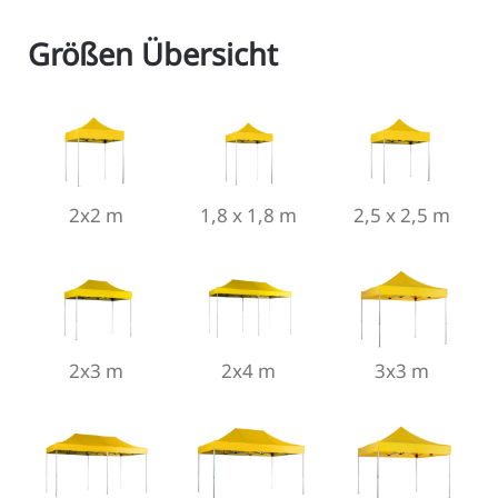
Größen Übersicht
2x2 m
1,8 x 1,8 m
2,5 x 2,5 m
2x3 m
2x4 m
3x3 m