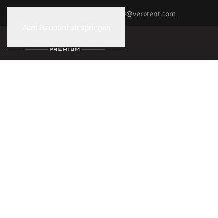
+43 7477 82730
office@verotent.com
Zum Hauptinhalt springen