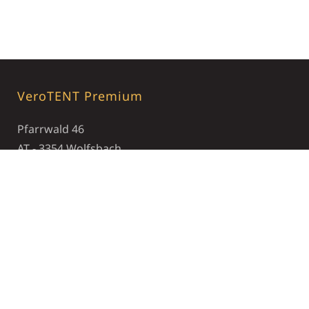
VeroTENT Premium
Pfarrwald 46
AT - 3354 Wolfsbach
+43 7477 82730
office@verotent.com
Öffnungszeiten
Montag - Freitag : 07:30 - 17:00
Unternehmen