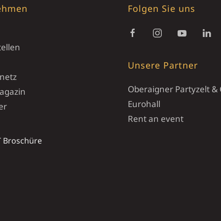
ehmen
Folgen Sie uns
ellen
Unsere Partner
snetz
Oberaigner Partyzelt 
agazin
Eurohall
er
Rent an event
 Broschüre