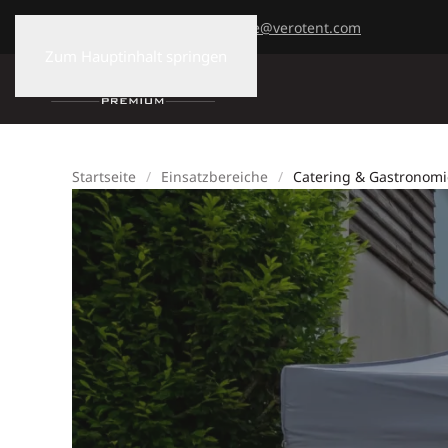
+43 7477 82730
office@verotent.com
Zum Hauptinhalt springen
Startseite
Einsatzbereiche
Catering & Gastronomi