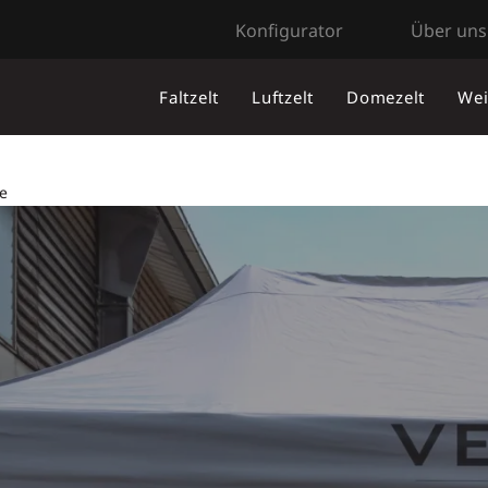
Konfigurator
Über uns
Faltzelt
Luftzelt
Domezelt
Wei
e