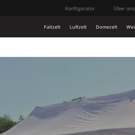
Konfigurator
Über uns
Faltzelt
Luftzelt
Domezelt
Wei