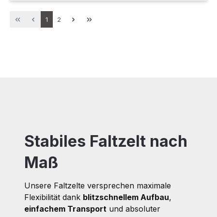
Seite
Seite
1
2
Stabiles Faltzelt nach
Maß
Unsere Faltzelte versprechen maximale
Flexibilität dank
blitzschnellem Aufbau
,
einfachem Transport
und absoluter