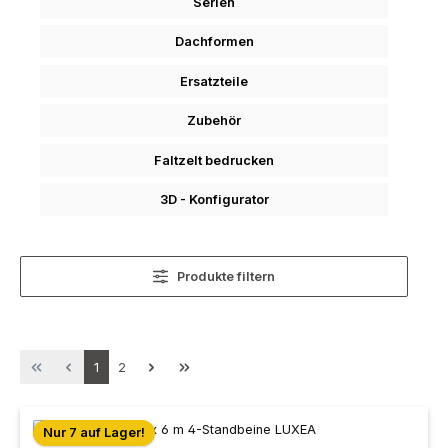
Serien
Dachformen
Ersatzteile
Zubehör
Faltzelt bedrucken
3D - Konfigurator
Produkte filtern
Seite
Seite
1
2
Nur 7 auf Lager!