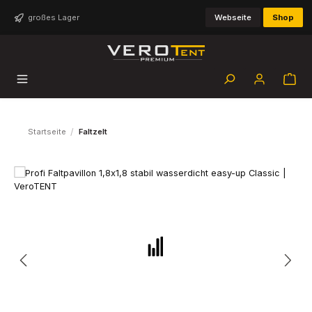
Zum Hauptinhalt springen
großes Lager
Webseite
Shop
/
Startseite
Faltzelt
Bildergalerie überspringen