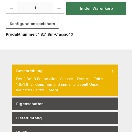
Produkt Anzahl: Gib den gewünschten Wert ein oder benutze die Schaltfläch
In den Warenkorb
Konfiguration speichern
Produktnummer:
1,8x1,8m-Classic40
Beschreibung
Der 1,8x1,8 Faltpavillon Classic - Das Mini Faltzelt
1,8x1,8 ist klein, fein und immer präsent! Unser
kleinstes Faltze…
Mehr
Eigenschaften
Lieferumfang