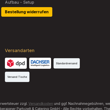
Aufbau - Setup
Bestellung widerrufen
Versandarten
Standardversand
DPD
DB Schenker
Versand Tische
hrwertsteuer zzgl.
Versandkosten
und ggf. Nachnahmegebühren, wen
raigner Partyzelt & Catering GmbH - Alle Rechte vorbehalten. T