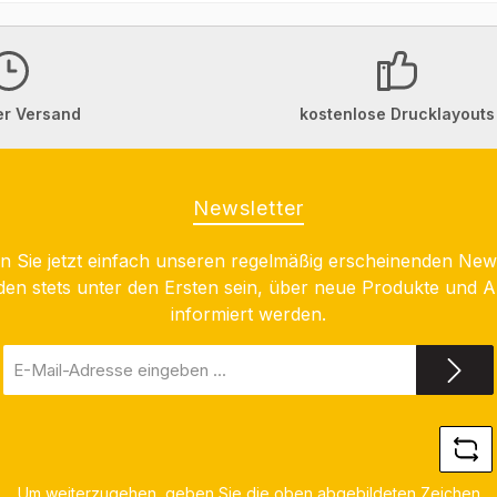
er Versand
kostenlose Drucklayouts
Newsletter
 Sie jetzt einfach unseren regelmäßig erscheinenden New
den stets unter den Ersten sein, über neue Produkte und 
informiert werden.
E-
Mail-
Adresse
*
Um weiterzugehen, geben Sie die oben abgebildeten Zeichen