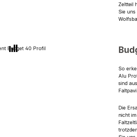
Zeltteil
Sie uns 
Wolfsba
Bud
So erke
Alu Pro
sind au
Faltpavi
Die Ersa
nicht i
Faltzelt
trotzde