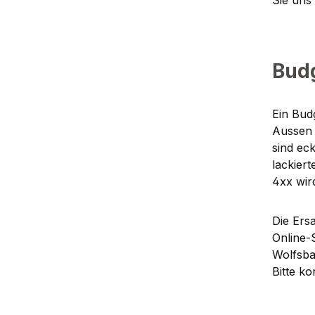
Sie uns 
Bud
Ein Bud
Aussen 
sind ec
lackier
4xx wir
Die Ersa
Online-
Wolfsbac
Bitte ko