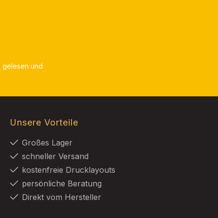
B
gelesen und
Unsere Vorteile
Großes Lager
schneller Versand
kostenfreie Drucklayouts
persönliche Beratung
Direkt vom Hersteller