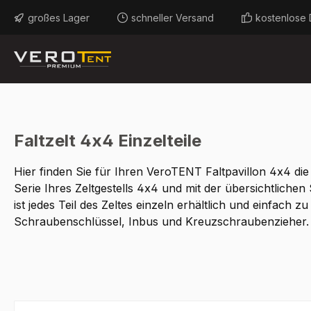
m Hauptinhalt springen
Zur Suche springen
Zur Hauptnavigation springen
großes Lager
schneller Versand
kostenlose 
Faltzelt 4x4 Einzelteile
Hier finden Sie für Ihren VeroTENT Faltpavillon 4x4 die
Serie Ihres Zeltgestells 4x4 und mit der übersichtlichen S
ist jedes Teil des Zeltes einzeln erhältlich und einfach z
Schraubenschlüssel, Inbus und Kreuzschraubenzieher.