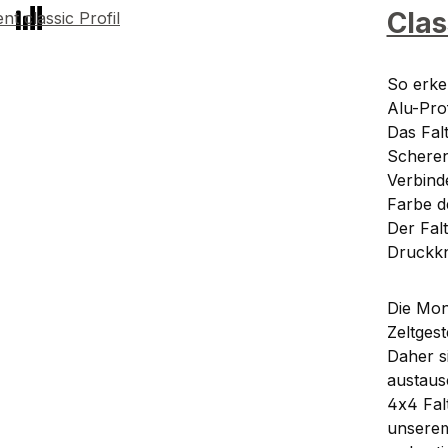
Clas
So erken
Alu-Pro
Das Falt
Scheren
Verbind
Farbe de
Der Fal
Druckkn
Die Mont
Zeltges
Daher si
austausc
4x4 Falt
unserem