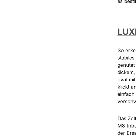
es best
LUX
So erke
stabile
genutet 
dickem,
oval mit
klickt 
einfach
verschw
Das Zelt
M8 Inbu
der Ersa