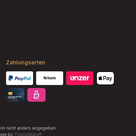
Zahlungsarten
Mastercard
VISA
Benutzerdefiniertes Bild 3
Apple Pay
Card
eps
n nicht anders angegeben.
heme by
ThemeWare®