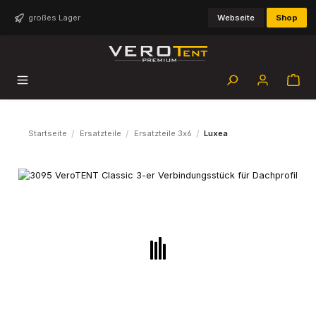
Zum Hauptinhalt springen
großes Lager
Webseite
Shop
/
/
/
Startseite
Ersatzteile
Ersatzteile 3x6
Luxea
Bildergalerie überspringen