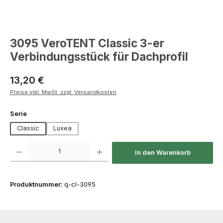
3095 VeroTENT Classic 3-er
Verbindungsstück für Dachprofil
Regulärer Preis:
13,20 €
Preise inkl. MwSt. zzgl. Versandkosten
auswählen
Serie
Classic
Luxea
Produkt Anzahl: Gib den gewünschten Wert ein oder benutze die Schaltfläch
In den Warenkorb
Produktnummer:
q-cl-3095