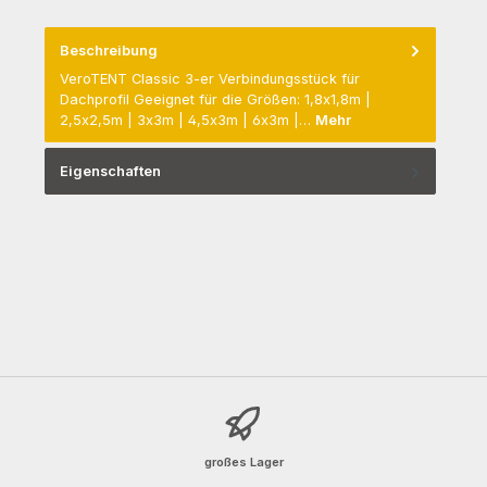
Beschreibung
VeroTENT Classic 3-er Verbindungsstück für
Dachprofil Geeignet für die Größen: 1,8x1,8m |
2,5x2,5m | 3x3m | 4,5x3m | 6x3m |…
Mehr
Eigenschaften
großes Lager