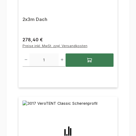
2x3m Dach
Regulärer Preis:
278,40 €
Preise inkl. MwSt. zzgl. Versandkosten
Produkt Anzahl: Gib den gewünschten Wert ein oder benutze die Sc