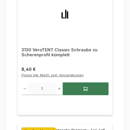
3130 VeroTENT Classic Schraube zu
Scherenprofil komplett
Regulärer Preis:
8,40 €
Preise inkl. MwSt. zzgl. Versandkosten
Produkt Anzahl: Gib den gewünschten Wert ein oder benutze die Sc