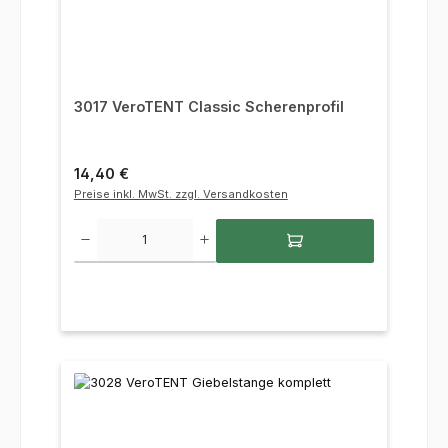
3017 VeroTENT Classic Scherenprofil
Regulärer Preis:
14,40 €
Preise inkl. MwSt. zzgl. Versandkosten
Produkt Anzahl: Gib den gewünschten Wert ein oder benutze die Sc