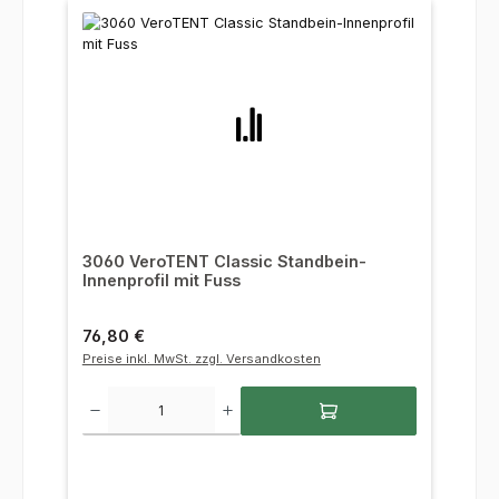
3060 VeroTENT Classic Standbein-
Innenprofil mit Fuss
Regulärer Preis:
76,80 €
Preise inkl. MwSt. zzgl. Versandkosten
Produkt Anzahl: Gib den gewünschten Wert ein oder benutze die Sc