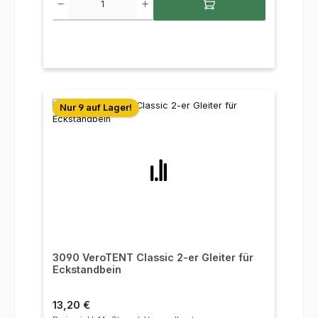
Nur 9 auf Lager!
3090 VeroTENT Classic 2-er Gleiter für
Eckstandbein
Regulärer Preis:
13,20 €