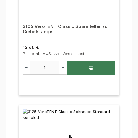
3106 VeroTENT Classic Spannteller zu
Giebelstange
Regulärer Preis:
15,60 €
Preise inkl. MwSt. zzgl. Versandkosten
Produkt Anzahl: Gib den gewünschten Wert ein oder benutze die Sc