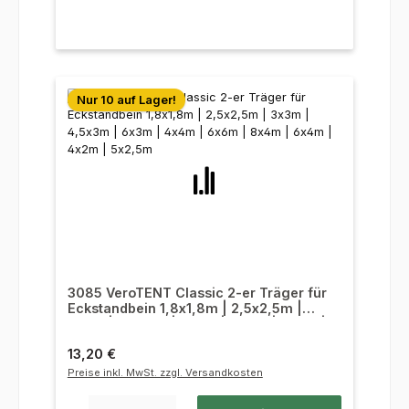
Nur 10 auf Lager!
3085 VeroTENT Classic 2-er Träger für
Eckstandbein 1,8x1,8m | 2,5x2,5m |
3x3m | 4,5x3m | 6x3m | 4x4m | 6x6m |
8x4m | 6x4m | 4x2m | 5x2,5m
Regulärer Preis:
13,20 €
Preise inkl. MwSt. zzgl. Versandkosten
Produkt Anzahl: Gib den gewünschten Wert ein oder benutze die Sc