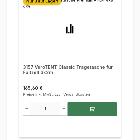
Nur 3 auf Lager!
3157 VeroTENT Classic Tragetasche für
Faltzelt 3x2m
Regulärer Preis:
165,60 €
Preise inkl. MwSt. zzgl. Versandkosten
Produkt Anzahl: Gib den gewünschten Wert ein oder benutze die Sc