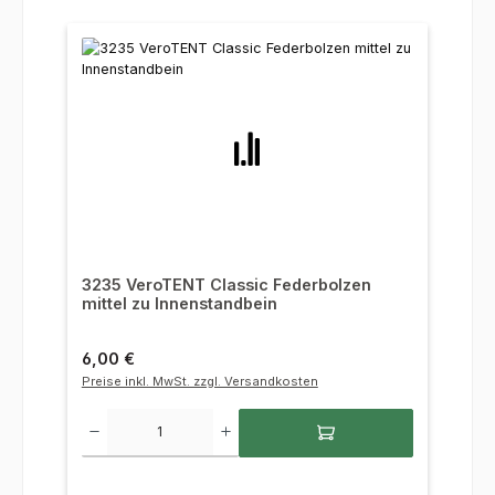
3235 VeroTENT Classic Federbolzen
mittel zu Innenstandbein
Regulärer Preis:
6,00 €
Preise inkl. MwSt. zzgl. Versandkosten
Produkt Anzahl: Gib den gewünschten Wert ein oder benutze die Sc