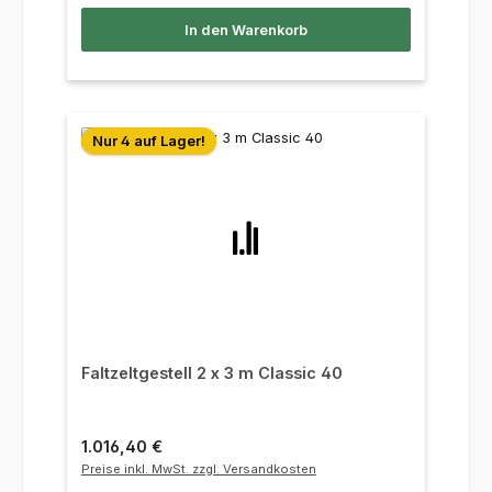
In den Warenkorb
Nur 4 auf Lager!
Faltzeltgestell 2 x 3 m Classic 40
Regulärer Preis:
1.016,40 €
Preise inkl. MwSt. zzgl. Versandkosten