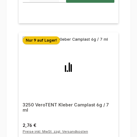
Nur 9 auf Lager!
3250 VeroTENT Kleber Camplast 6g / 7
ml
Regulärer Preis:
2,76 €
Preise inkl. MwSt. zzgl. Versandkosten