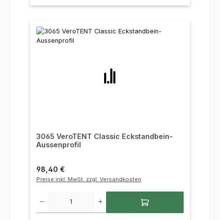
3065 VeroTENT Classic Eckstandbein-
Aussenprofil
Regulärer Preis:
98,40 €
Preise inkl. MwSt. zzgl. Versandkosten
Produkt Anzahl: Gib den gewünschten Wert ein oder benutze die Sc