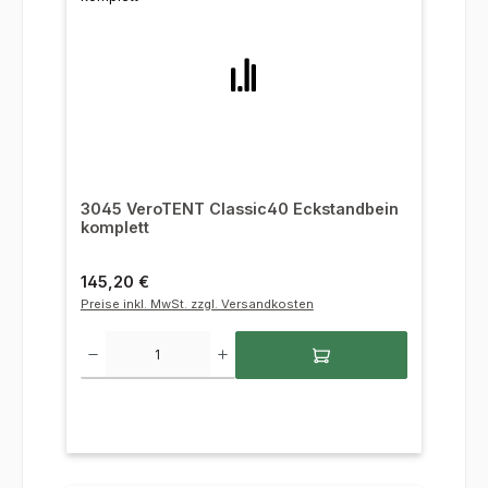
3045 VeroTENT Classic40 Eckstandbein
komplett
Regulärer Preis:
145,20 €
Preise inkl. MwSt. zzgl. Versandkosten
Produkt Anzahl: Gib den gewünschten Wert ein oder benutze die Sc