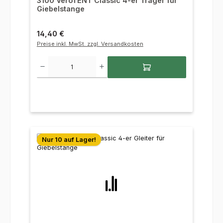
3100 VeroTENT Classic 4-er Träger für
Giebelstange
Regulärer Preis:
14,40 €
Preise inkl. MwSt. zzgl. Versandkosten
Produkt Anzahl: Gib den gewünschten Wert ein oder benutze die Sc
Nur 10 auf Lager!