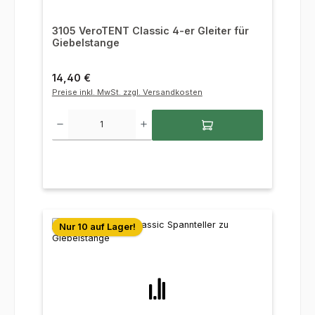
3105 VeroTENT Classic 4-er Gleiter für
Giebelstange
Regulärer Preis:
14,40 €
Preise inkl. MwSt. zzgl. Versandkosten
Produkt Anzahl: Gib den gewünschten Wert ein oder benutze die Sc
Nur 10 auf Lager!