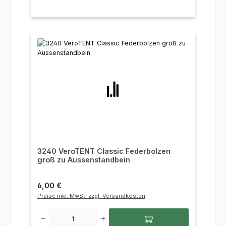
3240 VeroTENT Classic Federbolzen
groß zu Aussenstandbein
Regulärer Preis:
6,00 €
Preise inkl. MwSt. zzgl. Versandkosten
Produkt Anzahl: Gib den gewünschten Wert ein oder benutze die Sc