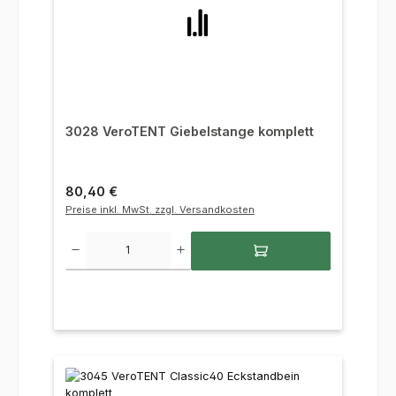
3028 VeroTENT Giebelstange komplett
Regulärer Preis:
80,40 €
Preise inkl. MwSt. zzgl. Versandkosten
Produkt Anzahl: Gib den gewünschten Wert ein oder benutze die Sc