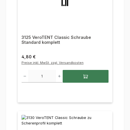
3125 VeroTENT Classic Schraube
Standard komplett
Regulärer Preis:
4,80 €
Preise inkl. MwSt. zzgl. Versandkosten
Produkt Anzahl: Gib den gewünschten Wert ein oder benutze die Sc