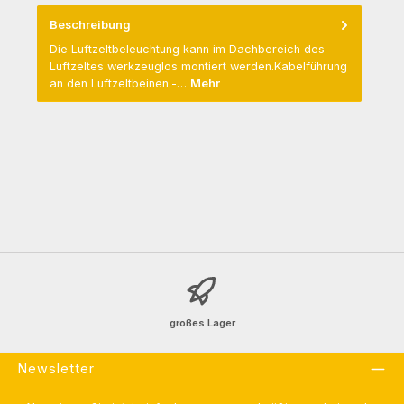
Beschreibung
Die Luftzeltbeleuchtung kann im Dachbereich des
Luftzeltes werkzeuglos montiert werden.Kabelführung
an den Luftzeltbeinen.-…
Mehr
großes Lager
Newsletter