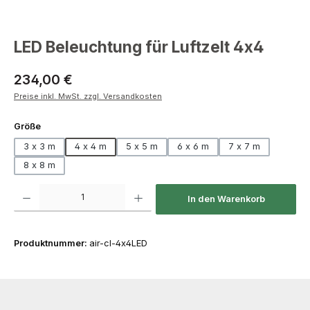
LED Beleuchtung für Luftzelt 4x4
Regulärer Preis:
234,00 €
Preise inkl. MwSt. zzgl. Versandkosten
auswählen
Größe
3 x 3 m
4 x 4 m
5 x 5 m
6 x 6 m
7 x 7 m
8 x 8 m
Produkt Anzahl: Gib den gewünschten Wert ein oder benutze die Schaltfläch
In den Warenkorb
Produktnummer:
air-cl-4x4LED