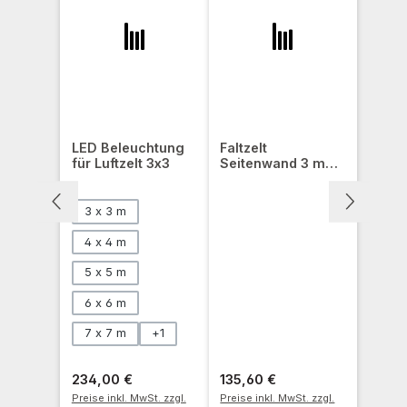
LED Beleuchtung
Faltzelt
für Luftzelt 3x3
Seitenwand 3 m
mit
Panoramafenster
auswählen
Größe
3 x 3 m
4 x 4 m
5 x 5 m
6 x 6 m
7 x 7 m
+
1
Regulärer Preis:
Regulärer Preis:
234,00 €
135,60 €
Preise inkl. MwSt. zzgl.
Preise inkl. MwSt. zzgl.