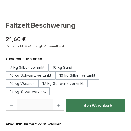
Faltzelt Beschwerung
Regulärer Preis:
21,60 €
Preise inkl. MwSt. zzgl. Versandkosten
auswählen
Gewicht Fußplatten
7 kg Silber verzinkt
10 kg Sand
10 kg Schwarz verzinkt
10 kg Silber verzinkt
10 kg Wasser
17 kg Schwarz verzinkt
17 kg Silber verzinkt
Produkt Anzahl: Gib den gewünschten Wert ein oder benutze die Schaltfläch
In den Warenkorb
Produktnummer:
v-10f wasser