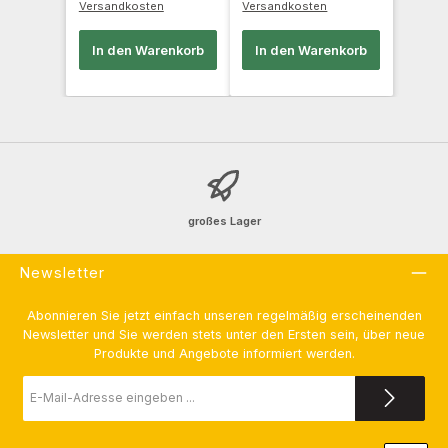
Versandkosten
Versandkosten
In den Warenkorb
In den Warenkorb
großes Lager
Newsletter
Abonnieren Sie jetzt einfach unseren regelmäßig erscheinenden
Newsletter und Sie werden stets unter den Ersten sein, über neue
Produkte und Angebote informiert werden.
E-
Mail-
Adresse
*