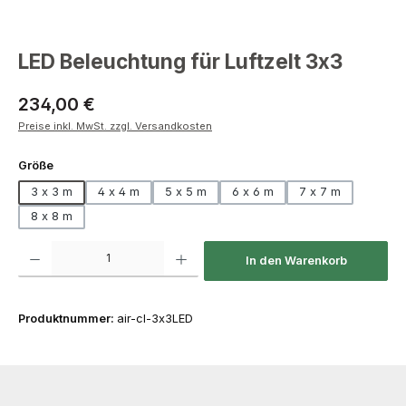
LED Beleuchtung für Luftzelt 3x3
Regulärer Preis:
234,00 €
Preise inkl. MwSt. zzgl. Versandkosten
auswählen
Größe
3 x 3 m
4 x 4 m
5 x 5 m
6 x 6 m
7 x 7 m
8 x 8 m
Produkt Anzahl: Gib den gewünschten Wert ein oder benutze die Schaltfläch
In den Warenkorb
Produktnummer:
air-cl-3x3LED