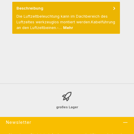
Beschreibung
Die Luftzeltbeleuchtung kann im Dachbereich des
Luftzeltes werkzeuglos montiert werden.Kabelführung
an den Luftzeltbeinen.-…
Mehr
großes Lager
Newsletter